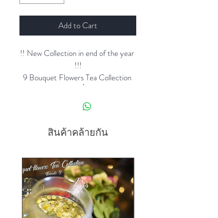
Add to Cart
!! New Collection in end of the year 
!!!
9 Bouquet Flowers Tea Collection 
สูตรที่ 4
“ชาช่อดอกไม้ สูตรที่ 4"
💐💐💐💐💐💐💐💐💐💐💐💐
เชื่อหรือไม่ครับว่า การมอบช่อ
สินค้าคล้ายกัน
ดอกไม้ให้กับแฟนหรือคนรักถือ
เป็นการแสดงความรักที่ได้รับ
ความนิยมมากที่สุด ถึงแม้จะเป็น
วิธีการแสดงความรักที่ดูเชยไป
บ้าง แต่สาว ๆ ส่วนใหญ่ก็ต้องการ
ให้หนุ่มคนรักของเธอมอบช่อ
ดอกไม้กันทั้งนั้น ไม่จำเป็นว่าช่อ