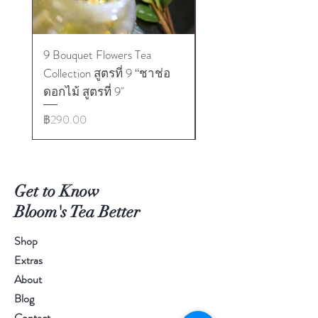
ดอกไม้ที่จะมอบให้นั้นจะต้องมี
ราคาแพงเสมอไป เพียงแค่คุณ
มอบให้เธอด้วยความจริงใจ เธอก็
9 Bouquet Flowers Tea
9 Bouquet Flowers Tea
ประทับใจในความน่ารักและโร
Collection สูตรที่ 9 “ชาช่อ
Collection สูตรที่ 1 “
แมนติกของคุณแล้วล่ะครับ
ดอกไม้ สูตรที่ 9"
ดอกไม้ สูตรที่ 1"
ช่อดอกไม้เปรียบเสมือนเป็นสื่อ
กลางความรักความสัมพันธ์ที่
ราคา
ราคา
฿290.00
฿290.00
เชื่อมโยงระหว่างคุณกับคนรักได้
อย่างดีเลยทีเดียว ซึ่งคุณสามารถ
มอบช่อดอกไม้ให้แฟน เพื่อน 
ญาติผู้ใหญ่หรือคนที่คุณรักได้ใน
Get to Know
ทุกโอกาส ไม่ว่าจะเป็นวันเกิด, 
Bloom's Tea Better
วันครบรอบ, ขอแต่งงาน, แสดง
ความห่วงใย, ให้กำลังใจ หรือ
Shop
แม้แต่งอนง้อขอคืนดี555 หากคุณ
Extras
มอบช่อดอกไม้ให้กับสาวคนรักก็
About
จะช่วยให้ความสัมพันธ์ของคุณมี
Blog
ความแน่นแฟ้นมากยิ่งขึ้น
Contact